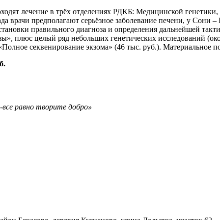
проходят лечение в трёх отделениях РДКБ: Медицинской генетики
ада врачи предполагают серьёзное заболевание печени, у Сони 
становки правильного диагноза и определения дальнейшей такт
ы», плюс целый ряд небольших генетических исследований (окол
 «Полное секвенирование экзома» (46 тыс. руб.). Материальное 
б.
а-все равно творите добро»