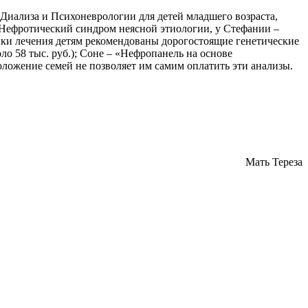
, Диализа и Психоневрологии для детей младшего возраста,
– Нефротический синдром неясной этиологии, у Стефании –
ики лечения детям рекомендованы дорогостоящие генетические
о 58 тыс. руб.); Соне – «Нефропанель на основе
положение семей не позволяет им самим оплатить эти анализы.
Мать Тереза