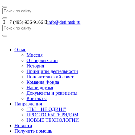
Search
+7 (495)-936-9166
info@deti.msk.ru
Search
О нас
Миссия
От первых лиц
История
Принципы деятельности
Попечительский совет
Команда Фонда
Наши друзья
Документы и реквизиты
Контакты
Направления
“ТЫ – НЕ ОДИН!”
ПРОСТО БЫТЬ РЯДОМ
НОВЫЕ ТЕХНОЛОГИИ
Новости
Получить помощь