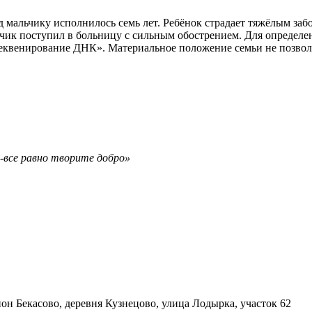
д мальчику исполнилось семь лет. Ребёнок страдает тяжёлым за
ьчик поступил в больницу с сильным обострением. Для определ
еквенирование ДНК». Материальное положение семьи не позволя
а-все равно творите добро»
он Бекасово, деревня Кузнецово, улица Лодырка, участок 62