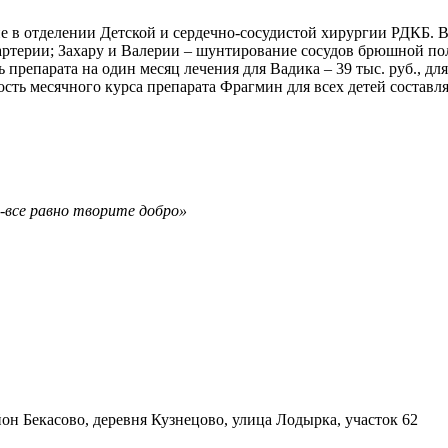
чение в отделении Детской и сердечно-сосудистой хирургии РДКБ
артерии; Захару и Валерии – шунтирование сосудов брюшной по
репарата на один месяц лечения для Вадика – 39 тыс. руб., для
ость месячного курса препарата Фрагмин для всех детей составл
а-все равно творите добро»
он Бекасово, деревня Кузнецово, улица Лодырка, участок 62