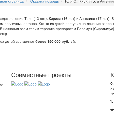
вная страница
Оказана помощь
Толя О., Кирилл Б. и Ангелин
дят лечение Толя (13 лет), Кирилл (16 лет) и Ангелина (17 лет)
м различных органов. Кто-то из детей поступил на лечение впервые
Б назначил всем троим терапию препаратом Рапамун (Сиролимус),
сяц).
сех детей составляет
более
150 000 рублей
.
Совместные проекты
за
ок
Л