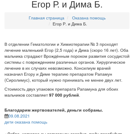
Егор Р. и Дима Б.
Главная страница
Оказана помощь
Егор Р. и Дима Б.
В отделении Гематологии и Химиотерапии № 3 проходят
лечение маленький Егор (2,5 года) и Дима (скоро 16 лет). Оба
мальчика страдают Врождённым пороком развития сосудистой
системы с повреждением различных органов. Хирургическое
лечение в их случаях невозможно. Консилиум врачей
назначил Егору и Диме терапию препаратом Рапамун
(Сиролимус), который нужно принимать не менее двух лет.
Стоимость двух упаковок препарата Рапамуна для обоих
мальчиков составляет
97 000 рублей
.
Благодарим жертвователей, деньги собраны.
09.08.2021
дети
оказана помощь
«Добро, которое вы сотворили сегодня, люди позабудут