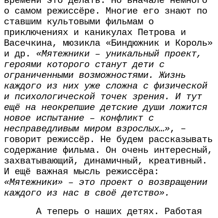
времени это делать. Но вначале немного
о самом режиссёре. Многие его знают по
ставшим культовыми фильмам о
приключениях и каникулах Петрова и
Васечкина, мюзикла «Биндюжник и Король»
и др.
«Мятежники – уникальный проект,
героями которого станут дети с
ограниченными возможностями. Жизнь
каждого из них уже сложна с физической
и психологической точек зрения. И тут
ещё на неокрепшие детские души ложится
новое испытание – конфликт с
несправедливым миром взрослых…»
, –
говорит режиссёр. Не будем рассказывать
содержание фильма. Он очень интересный,
захватывающий, динамичный, креативный.
И ещё важная мысль режиссёра:
«Мятежники» – это проект о возвращении
каждого из нас в своё детство».
А теперь о наших детях. Работая