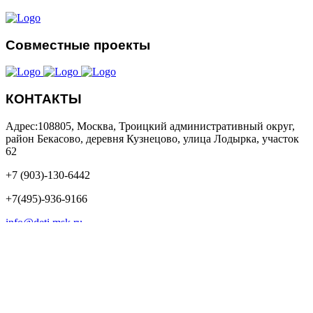
Совместные проекты
КОНТАКТЫ
Адрес:108805, Москва, Троицкий административный округ,
район Бекасово, деревня Кузнецово, улица Лодырка, участок
62
+7 (903)-130-6442
+7(495)-936-9166
info@deti.msk.ru
Обособленное подразделение: 119571, Москва, Ленинский
проспект, д 117, корпус 1
ПОМОЧЬ СЕЙЧАС
© Copyright 2017 All Rights Reserved