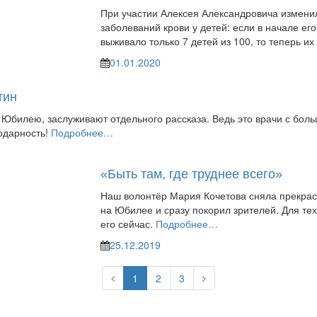
При участии Алексея Александровича изменил
заболеваний крови у детей: если в начале ег
выживало только 7 детей из 100, то теперь их
01.01.2020
тин
Юбилею, заслуживают отдельного рассказа. Ведь это врачи с боль
одарность!
Подробнее…
«Быть там, где труднее всего»
Наш волонтёр Мария Кочетова сняла прекрас
на Юбилее и сразу покорил зрителей. Для тех
его сейчас.
Подробнее…
25.12.2019
Prev
Next
1
2
3