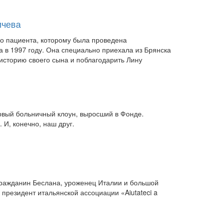
ичева
го пациента, которому была проведена
а в 1997 году. Она специально приехала из Брянска
 историю своего сына и поблагодарить Лину
ервый больничный клоун, выросший в Фонде.
 И, конечно, наш друг.
ражданин Беслана, уроженец Италии и большой
президент итальянской ассоциации «Aiutateci a