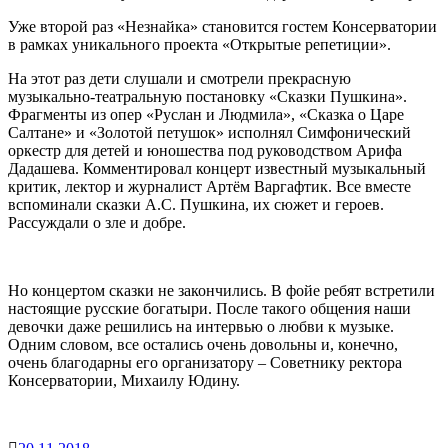
Уже второй раз «Незнайка» становится гостем Консерватории
в рамках уникального проекта «Открытые репетиции».
На этот раз дети слушали и смотрели прекрасную
музыкально-театральную постановку «Сказки Пушкина».
Фрагменты из опер «Руслан и Людмила», «Сказка о Царе
Салтане» и «Золотой петушок» исполнял Симфонический
оркестр для детей и юношества под руководством Арифа
Дадашева. Комментировал концерт известный музыкальный
критик, лектор и журналист Артём Варгафтик. Все вместе
вспоминали сказки А.С. Пушкина, их сюжет и героев.
Рассуждали о зле и добре.
Но концертом сказки не закончились. В фойе ребят встретили
настоящие русские богатыри. После такого общения наши
девочки даже решились на интервью о любви к музыке.
Одним словом, все остались очень довольны и, конечно,
очень благодарны его организатору – Советнику ректора
Консерватории, Михаилу Юдину.