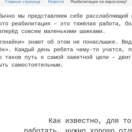
Главная страница
Новости
Реабилитация по-взрослому!
о мы представляем себе расслабляющий м
что реабилитация – это тяжёлая работа, бо
вперёд совсем маленькими шажками.
йки» знают об этом не понаслышке. Ведь
ёк». Каждый день ребята чему-то учатся, п
о таков путь к самой заветной цели – двиг
ыть самостоятельным.
Как известно, для того
работать, нужно хорошо отд