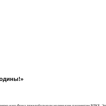
Родины!»
 через наш Фонд тяжелобольным маленьким пациентам РДКБ.
Эт