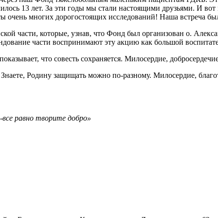
длилось 13 лет. За эти годы мы стали настоящими друзьями. И 
ты очень многих дорогостоящих исследований! Наша встреча был
кой части, которые, узнав, что Фонд был организован о. Алекса
ндование части воспринимают эту акцию как большой воспитател
казывает, что совесть сохраняется. Милосердие, добросердечие,
аете, Родину защищать можно по-разному. Милосердие, благотв
а-все равно творите добро»