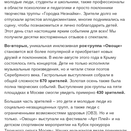
молодые люди, студенты и школьники, также профессионалы
в области психологии и педагогики и просто поклонники
творчества труппы «Городка Незнайки». Зрители долго не
отпускали артистов аплодисментами, многие поднимались на
сцену, чтобы познакомиться и лично поблагодарить детей.
Этот день стал настоящим ярким событием для всех! Мы
получили десятки восторженных отзывов о спектакле.
Во-вторых,
уникальная инклюзивная
рок-группа «Овощи»
становится всё более популярной и приобретает новых
друзей и поклонников. В июле-августе этого года в Крыму
состоялось пять концертов. Дети не только исполняли
музыкальные произведения, но и читали стихи поэтов
Серебряного века. Гастрольные выступления собрали в
общей сложности
670 зрителей
. Золотая осень также была
полна творческих событий. Выступление рок-группы на пяти
площадках в Москве смогли увидеть примерно
430 зрителей.
Большая часть зрителей – это дети и молодые люди из
социально-незащищенных групп, а также люди с
ограниченными возможностями здоровья (ОВЗ). Но и не
только. «Овощи» выступали на фестивале «Арт Плей» и на
детском спортивном мероприятии на Кубок прокурора
Троицкого округа Москвы. Наших музыкантов везде принимали