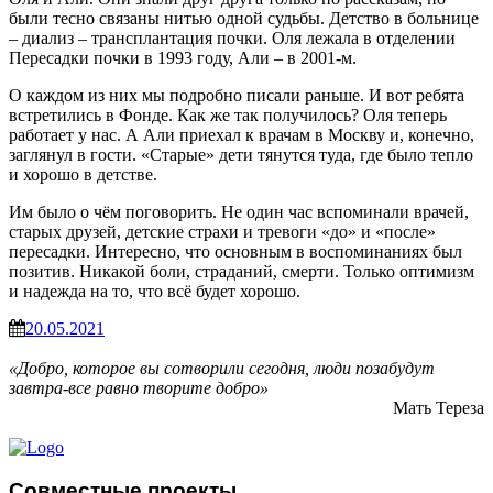
были тесно связаны нитью одной судьбы.
Детство в больнице
– диализ – трансплантация почки. Оля лежала в отделении
Пересадки почки в 1993
году, Али – в 2001-м.
О каждом из них мы подробно писали раньше. И вот ребята
встретились в Фонде. Как же так получилось? Оля теперь
работает у нас. А Али приехал к врачам в Москву и, конечно,
заглянул в гости. «Старые» дети тянутся туда, где было тепло
и хорошо в детстве.
Им было о чём поговорить. Не один час вспоминали врачей,
старых друзей, детские страхи и тревоги «до» и «после»
пересадки. Интересно, что основным в воспоминаниях был
позитив. Никакой боли, страданий, смерти. Только оптимизм
и надежда на то, что всё будет хорошо.
20.05.2021
«Добро, которое вы сотворили сегодня, люди позабудут
завтра-все равно творите добро»
Мать Тереза
Совместные проекты