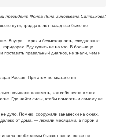
й президент Фонда Лина Зиновьевна Салтыкова:
шего пути, тридцать лет назад все было по-
ние. Внутри – мрак и безысходность, ежедневные
 коридорах. Еду купить не на что. В больнице
и поставить правильный диагноз, не знали, чем и
ющая Россия. При этом не хватало ни
лько начинали понимать, как себя вести в этих
огне. Где найти силы, чтобы помогать и самому не
 не дуло. Помню, сооружали занавески на окнах,
 далеко от дома, — лежали месяцами, а порой и
о иногда необходимы бывают вещи, вовсе не