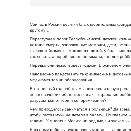
Сейчас в России десятки благотворительных фондов,
другому….
Переступаем порог Республиканской детской клинич
детские смерти, заплаканные мамочки, дети, не зна
тысяча койкомест – множество детей, у большинств
как лечить, а порой просто понимали, что дни ребё
Нередко они лежали здесь годами. В основном очен
Невозможно представить те физические и духовные
медикаментов ни оборудования.
В тот первый год работы мы познавали новую реальн
нечеловеческих обстоятельствах – страдание ребён
разрушаться от горя и сопереживания?
Чем приходилось заниматься в больнице? Да всем. 
чтобы летом мухи не летели в палаты. Но главное 
годами. У многих в Москве ни родных, ни знакомых.
Больному ребенку нужно очень многое — дорогие л