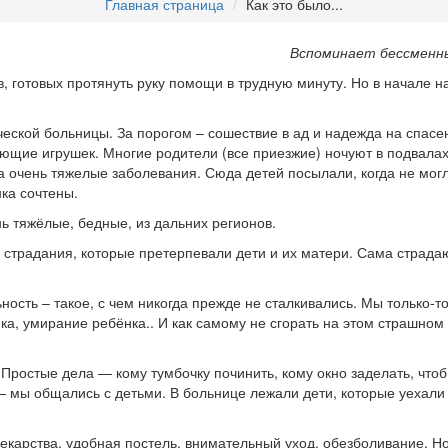
Главная страница
Как это было...
Вспоминает бессменны
 готовых протянуть руку помощи в трудную минуту. Но в начале на
еской больницы. За порогом – сошествие в ад и надежда на спасе
ющие игрушек. Многие родители (все приезжие) ночуют в подвалах,
а очень тяжелые заболевания. Сюда детей посылали, когда не могл
нка сочтены.
ь тяжёлые, бедные, из дальних регионов.
 страдания, которые претерпевали дети и их матери. Сама страда
ость – такое, с чем никогда прежде не сталкивались. Мы только-то
ка, умирание ребёнка.. И как самому не сгорать на этом страшном 
Простые дела — кому тумбочку починить, кому окно заделать, чтоб
— мы общались с детьми. В больнице лежали дети, которые уехали
екарства, удобная постель, внимательный уход, обезболивание. Н