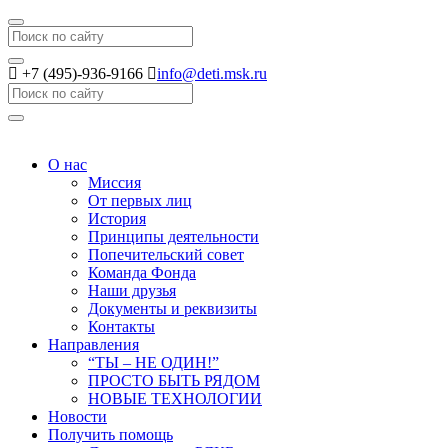
Search
+7 (495)-936-9166
info@deti.msk.ru
Search
О нас
Миссия
От первых лиц
История
Принципы деятельности
Попечительский совет
Команда Фонда
Наши друзья
Документы и реквизиты
Контакты
Направления
“ТЫ – НЕ ОДИН!”
ПРОСТО БЫТЬ РЯДОМ
НОВЫЕ ТЕХНОЛОГИИ
Новости
Получить помощь